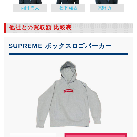
内田 尚人
福平 綾香
高野 秀一
他社との買取額 比較表
SUPREME ボックスロゴパーカー