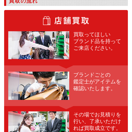
買取の流れ
買取ってほしい
ブランド品を
持って
ご来店ください。
ブランドごとの
鑑定士が
アイテムを
確認いたします。
その場でお見積りを
行い、
了承いただけ
れば買取成立です。