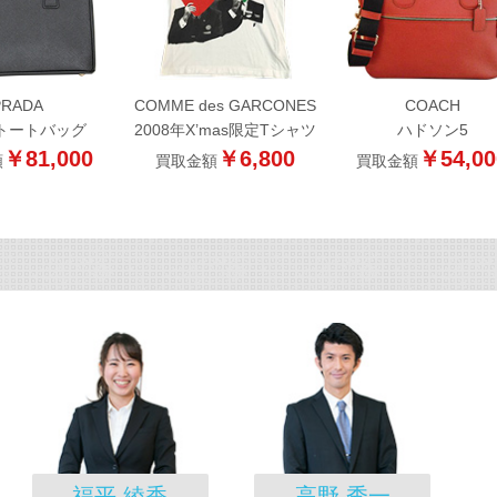
PRADA
COMME des GARCONES
COACH
トートバッグ
2008年X’mas限定Tシャツ
ハドソン5
￥81,000
￥6,800
￥54,00
額
買取金額
買取金額
福平 綾香
高野 秀一