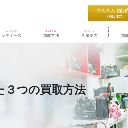
LADIE’S
BUYING
SHOPS
レディース
買取方法
店舗案内
買
た
３つの買取方法